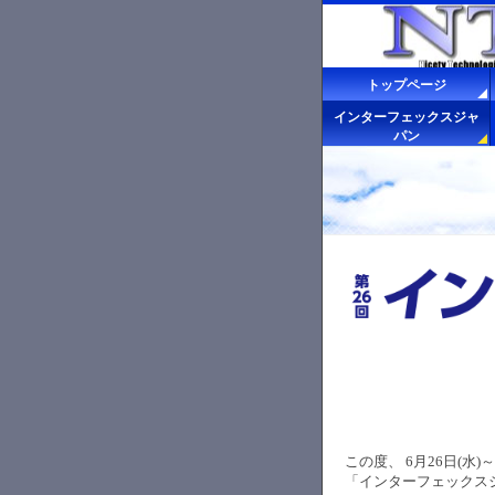
トップページ
インターフェックスジャ
パン
この度、
6
月
26
日
(
水
)
～
「インターフェックス