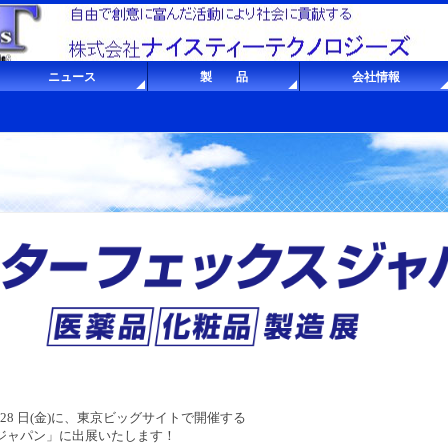
ニュース
製 品
会社情報
28
日
(
金
)
に、東京ビッグサイトで開催する
ジャパン」に出展いたします！