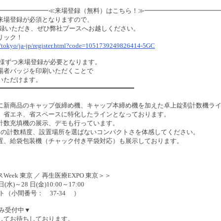
━━━━
━━━━≪来場登録（無料）はこちら！≫━━━━━━━━━━━
来場登録が必須となりますので、
登録いただき、ぜひ弊社ブースへお越しください。
リック！
jp/tokyo/ja-jp/register.html?code=1051739249826414-5GC
人様ずつ来場登録が必要となります。
場者バッジを印刷いただくことで
いただけます。
━━━━━━━━
━━━━━━━━━━━━━━━━━━━━━━━━━━
に新商品のキャップ仮締め機、キャップ本締め機を加えた卓上錠剤計数機ラ
。省エネ、省スペースに特化したラインとなっております。
計数充填機の展示、デモも行っています。
０の計数精度、設置場所を選ばないコンパクトさを体感してください。
置、給袋包装機（チャック付き平袋対応）も展示しております。
ス
Week
東京 ／ 再生医療
EXPO
東京＞＞
日
(
水
)
～
28
日
(
金
)10:00
～
17:00
イト（小間番号：
37-34
）
込み受付中▼
してお待ちしております。