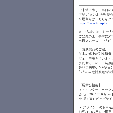
━━━━━━━━━━
ご来場に際し、事前の
下記 ボタンより来場
来場登録はこちらをク
https://www.interphex.
※ ご入場には、お一
ご登録の上、事前に来
当日スムーズにご入館
━━━━━━━━━━━━━━━━━
【出展製品のご紹介】
従来の卓上錠剤充填機
展示、デモを行います
また新方式の卓上錠剤
是非ご来場いただき±
部品の自動計数包装装
【展示会概要】
＜＜インターフェック
会 期：
2024
年
6
月
26
会 場：東京ビッグサ
▼ アポイントのお申
お客様のお席をご用意