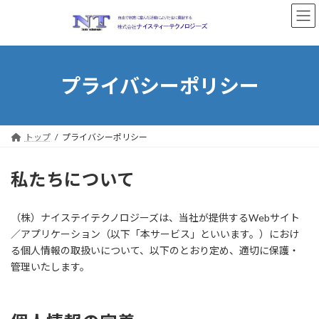
コ
ナ
ン
ビ
テ
ゲ
ン
ー
ツ
シ
へ
ョ
プライバシーポリシー
ス
ン
キ
に
ッ
移
プ
動
トップ
プライバシーポリシー
私たちについて
（株）ナイステイテクノロジーズは、当社が提供するWebサイト
／アプリケーション（以下「本サービス」といいます。）におけ
る個人情報の取扱いについて、以下のとおり定め、適切に保護・
管理いたします。