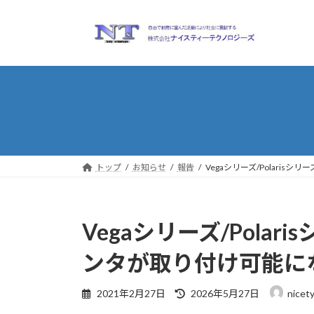
コ
ナ
ン
ビ
テ
ゲ
ン
ー
ツ
シ
へ
ョ
ス
ン
キ
に
ッ
移
プ
動
トップ
お知らせ
報告
Vegaシリーズ/Polari
Vegaシリーズ/Pola
ンタが取り付け可能にな
最
2021年2月27日
2026年5月27日
nicet
終