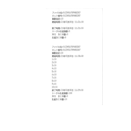
更
新
日
時
: